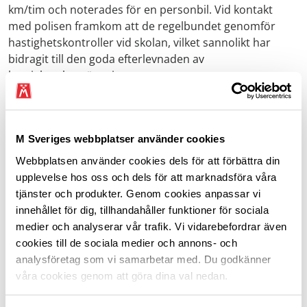
km/tim och noterades för en personbil. Vid kontakt
med polisen framkom att de regelbundet genomför
hastighetskontroller vid skolan, vilket sannolikt har
bidragit till den goda efterlevnaden av
hastighetsbegränsningen.
Resultatet har rapporterats till M centralt och kommer
längre fram att sammanställas tillsammans med övriga
M Sveriges webbplatser använder cookies
klubbars mätningar inom respektive område.
Webbplatsen använder cookies dels för att förbättra din
I samband med kontrollen granskade HG Lindgren även
upplevelse hos oss och dels för att marknadsföra våra
skyltningen för hastighetsbegränsningen. Skyltarna
tjänster och produkter. Genom cookies anpassar vi
bedömdes uppfylla gällande krav och konstaterades
innehållet för dig, tillhandahåller funktioner för sociala
vara i gott skick samt väl synliga.
medier och analyserar vår trafik. Vi vidarebefordrar även
cookies till de sociala medier och annons- och
analysföretag som vi samarbetar med. Du godkänner
våra cookies genom att göra dina val nedan.
6 maj: Studiebesök hos Volvo