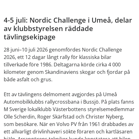
4-5 juli: Nordic Challenge i Umeå, delar
av klubbstyrelsen räddade
tävlingsekipage
28 juni–10 juli 2026 genomfördes Nordic Challenge
2026, ett 12 dagar långt rally för klassiska bilar
tillverkade före 1986. Deltagarna körde cirka 4 000
kilometer genom Skandinaviens skogar och fjordar på
både asfalt och grus.
Ett av tävlingens delmoment avgjordes på Umeå
Automobilklubbs rallycrossbana i Bussjö. På plats fanns
M Sverige lokalklubb Västerbottens styrelsemedlemmar
Olle Scherdin, Roger Skärfstad och Christer Nyberg,
som besökare. När en Volvo PV från 1961 drabbades av
ett allvarligt drivlinhaveri sökte föraren och kartläsaren
hjälp. Arrangörens tekniker kunde konstatera att bilen