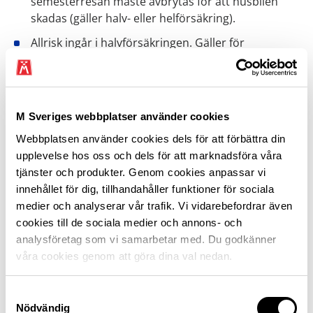
semesterresan måste avbrytas för att husbilen
skadas (gäller halv- eller helförsäkring).
Allrisk ingår i halvförsäkringen. Gäller för
exempelvis om du råkat skada förarutrymmets
inredning, tappat bilnyckeln eller av misstag tankat
fel.
Fast självrisk om du måste byta ruta. Går rutan att
M Sveriges webbplatser använder cookies
laga kostar det inget!
Webbplatsen använder cookies dels för att förbättra din
upplevelse hos oss och dels för att marknadsföra våra
Kris ingår i trafikförsäkringen, Ansvar samt
tjänster och produkter. Genom cookies anpassar vi
Semesteravbrott i halv- och helförsäkring.
innehållet för dig, tillhandahåller funktioner för sociala
Möjlighet att lägga till trafikolycksfall samt
medier och analyserar vår trafik. Vi vidarebefordrar även
självriskreducering vid skadegörelse, djurkollision
cookies till de sociala medier och annons- och
och parkeringsskada.
analysföretag som vi samarbetar med. Du godkänner
Har du helförsäkring (vagnskada) så ingår även
våra cookies genom att göra dina val nedan.
skydd vid vattenskada på egendom i husbilens
bodel.
Samtyckesval
Nödvändig