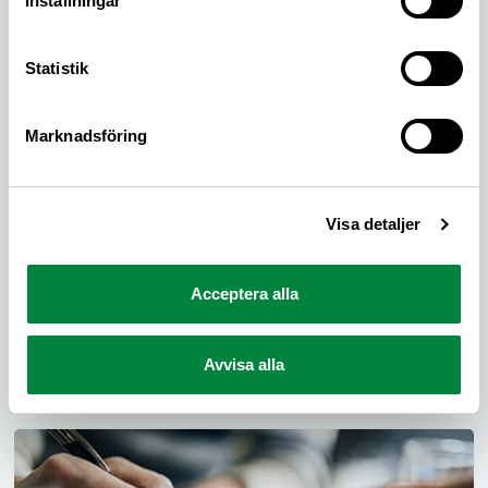
Inställningar
Statistik
Marknadsföring
Visa detaljer
Juridisk rådgivning
Acceptera alla
Kontakta vår jurist för att få råd om vad som gäller
vid bilköp, garanti- och reklamationsfrågor,
verkstadstvister eller försäkringsärenden.
Avvisa alla