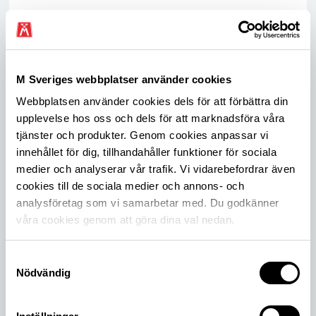
Som medlem får du rabatt på allt från besiktning,
drivmedel och bil-tillbehör till boende, färjor och
försäkringar hos M Försäkring.
M Sveriges webbplatser använder cookies
Webbplatsen använder cookies dels för att förbättra din
upplevelse hos oss och dels för att marknadsföra våra
tjänster och produkter. Genom cookies anpassar vi
innehållet för dig, tillhandahåller funktioner för sociala
medier och analyserar vår trafik. Vi vidarebefordrar även
cookies till de sociala medier och annons- och
analysföretag som vi samarbetar med. Du godkänner
våra cookies genom att göra dina val nedan.
Teknisk rådgivning
Samtyckesval
Prata med våra tekniker. Vi svarar på frågor om
Nödvändig
val och köp av bil, tekniska problem,
verkstadsbesök och mycket mer.