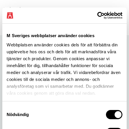
Dela sidan
Dela sidan på Facebook
Dela sidan på X
Dela sidan på Linkedin
M Sveriges webbplatser använder cookies
Webbplatsen använder cookies dels för att förbättra din
upplevelse hos oss och dels för att marknadsföra våra
tjänster och produkter. Genom cookies anpassar vi
innehållet för dig, tillhandahåller funktioner för sociala
medier och analyserar vår trafik. Vi vidarebefordrar även
cookies till de sociala medier och annons- och
analysföretag som vi samarbetar med. Du godkänner
våra cookies genom att göra dina val nedan.
Så tycker vi
Samtyckesval
Nödvändig
Vi på M Sverige har en plan för hur bilismen kan
fortsätta vara en viktig del i ett mobilt och hållbart