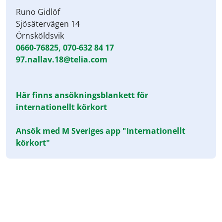
Runo Gidlöf
Sjösätervägen 14
Örnsköldsvik
0660-76825,
070-632 84 17
97.nallav.18@telia.com
Här finns ansökningsblankett för
internationellt körkort
Ansök med M Sveriges app "Internationellt
körkort"