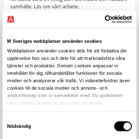
samhälle. Läs om vårt arbete.
M Sveriges webbplatser använder cookies
Webbplatsen använder cookies dels för att förbättra din
upplevelse hos oss och dels för att marknadsföra våra
tjänster och produkter. Genom cookies anpassar vi
innehållet för dig, tillhandahåller funktioner för sociala
medier och analyserar vår trafik. Vi vidarebefordrar även
cookies till de sociala medier och annons- och
Nytt från M Sverige
analysföretag som vi samarbetar med. Du godkänner
Läs det senaste om frågor som rör trafik- och
våra cookies genom att göra dina val nedan.
infrastrukturpolitik, vilka frågor M Sverige driver
och vilka trafikundersökningar vi gjort.
Samtyckesval
Nödvändig