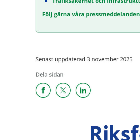
Trafiksäkerhet och infrastrukt
Följ gärna våra pressmeddelanden
Senast uppdaterad 3 november 2025
Dela sidan
Dela sidan på Facebook
Dela sidan på X
Dela sidan på Linkedi