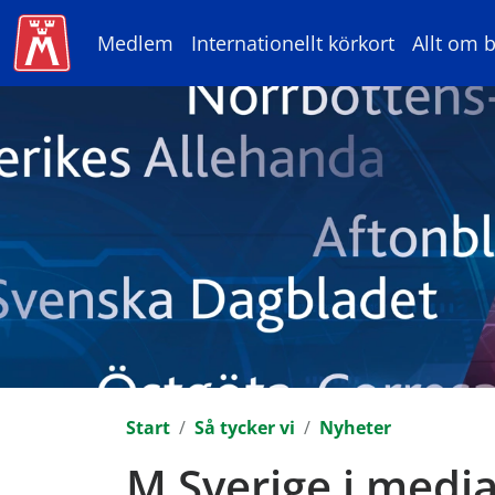
Medlem
Internationellt körkort
Allt om b
Start
Så tycker vi
Nyheter
M Sverige i medi