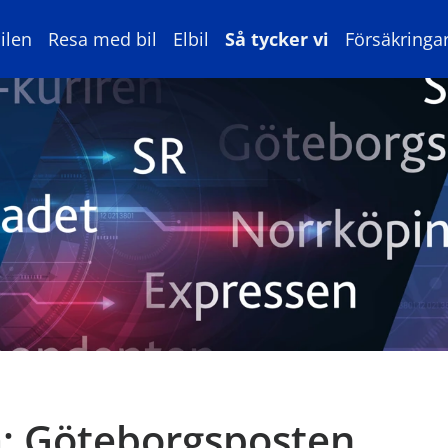
ilen
Resa med bil
Elbil
Så tycker vi
Försäkringa
a: Göteborgsposten