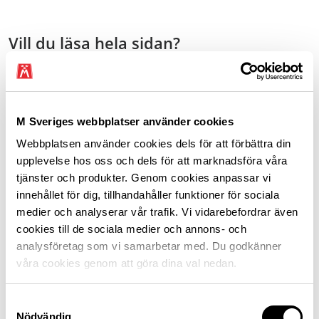
Vill du läsa hela sidan?
Det kan du göra som medlem i M Sverige. Då får
du också:
M Bilresa
, en självriskeliminering för hyrda fordon
M Sveriges webbplatser använder cookies
och som ersätter många oväntade kostnader på
Webbplatsen använder cookies dels för att förbättra din
resan.
upplevelse hos oss och dels för att marknadsföra våra
Fri personlig rådgivning om allt som rör bilen när
tjänster och produkter. Genom cookies anpassar vi
det gäller
teknik
,
juridik
och
bilresor
.
innehållet för dig, tillhandahåller funktioner för sociala
Förmånliga priser på
försäkringar för bilen,
medier och analyserar vår trafik. Vi vidarebefordrar även
hemmet eller sommarstugan.
cookies till de sociala medier och annons- och
Medlemsrabatter
på allt från drivmedel, besiktning
analysföretag som vi samarbetar med. Du godkänner
och däck till semesterboende.
våra cookies genom att göra dina val nedan.
Tidningen Motor
med resereportage, tester och
granskande journalistik.
Samtyckesval
Och framför allt, du stöttar vårt arbete för
Nödvändig