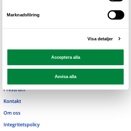
Marknadsföring
Visa detaljer
M Sverige är Sveriges största konsumentorganisation
Acceptera alla
för bilister och andra trafikanter
Ansvarig utgivare: Heléne Lilja
Avvisa alla
Pressrum
Kontakt
Om oss
Integritetspolicy