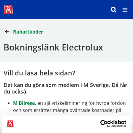
Rabattkoder
Bokningslänk Electrolux
Vill du läsa hela sidan?
Det kan du göra som medlem i M Sverige. Då får
du också:
M Bilresa
, en självriskeliminering för hyrda fordon
och som ersätter många oväntade kostnader på
resan.
Fri personlig rådgivning om allt som rör bilen när
det gäller
teknik
,
juridik
och
bilresor
.