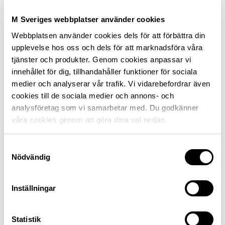
Förmånliga priser på
försäkringar för bilen,
M Sveriges webbplatser använder cookies
hemmet eller sommarstugan.
Medlemsrabatter
på allt från drivmedel, besiktning
Webbplatsen använder cookies dels för att förbättra din
och däck till semesterboende.
upplevelse hos oss och dels för att marknadsföra våra
Tidningen Motor
med resereportage, tester och
tjänster och produkter. Genom cookies anpassar vi
granskande journalistik.
innehållet för dig, tillhandahåller funktioner för sociala
medier och analyserar vår trafik. Vi vidarebefordrar även
Och framför allt, du stöttar vårt arbete för
cookies till de sociala medier och annons- och
trafiksäkerhet, hållbarhet och tillgänglighet. Läs om
analysföretag som vi samarbetar med. Du godkänner
några av de
frågor vi driver
.
våra cookies genom att göra dina val nedan.
Logga in som medlem
Samtyckesval
Nödvändig
Inställningar
Statistik