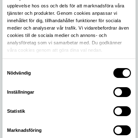
upplevelse hos oss och dels för att marknadsföra våra
tjänster och produkter. Genom cookies anpassar vi
Carl Larsson-gården
innehållet för dig, tillhandahåller funktioner för sociala
Välkommen till Lilla Hyttnäs i Dalarna. Medlemmar
medier och analyserar vår trafik. Vi vidarebefordrar även
får en gåva vid köp av entrébiljett.
cookies till de sociala medier och annons- och
analysföretag som vi samarbetar med. Du godkänner
våra cookies genom att göra dina val nedan.
Samtyckesval
10 kr
Nödvändig
Inställningar
Statistik
Fästningsmuseet Karlsborg
Vill du veta mer om militärhistoria i Västergötland
Marknadsföring
i sommar? Här får medlemmar rabatt på entrén.