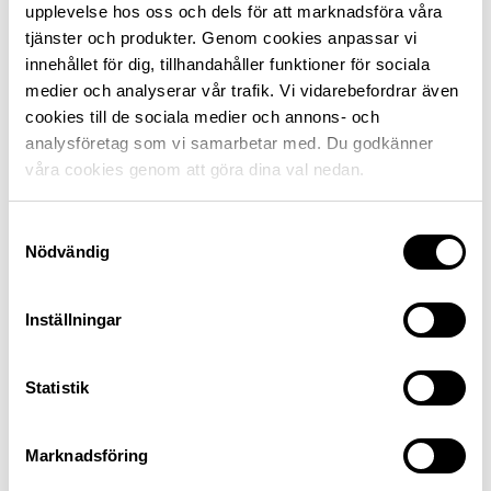
upplevelse hos oss och dels för att marknadsföra våra
tjänster och produkter. Genom cookies anpassar vi
innehållet för dig, tillhandahåller funktioner för sociala
Så här får du medlemsrabatt vid köp
medier och analyserar vår trafik. Vi vidarebefordrar även
online
cookies till de sociala medier och annons- och
analysföretag som vi samarbetar med. Du godkänner
Bokningslänk hittar du här.
våra cookies genom att göra dina val nedan.
Samtyckesval
Nödvändig
Inställningar
Statistik
Marknadsföring