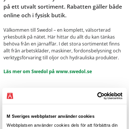
på ett utvalt sortiment. Rabatten gäller både
online och i fysisk butik.
Välkommen till Swedol – en komplett, välsorterad
yrkesbutik på nätet. Här hittar du allt du kan tänkas
behöva från en järnaffär. I det stora sortimentet finns
allt från arbetskläder, maskiner, fordonsbelysning och
verktygsförvaring till oljor och hydrauliska produkter.
Läs mer om Swedol på
www.swedol.se
Erbjudandet gäller
Förmånliga rabatter på stora delar av sortimentet,
gäller ej artiklar märkta
BP
M Sveriges webbplatser använder cookies
Rabatten gäller
online och i fysisk butik
. I butik
Webbplatsen använder cookies dels för att förbättra din
visa upp medlemskort för att få rabatt.