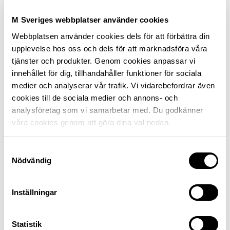
15 % rabatt på rumspriset vid ankomst fredag,
M Sveriges webbplatser använder cookies
lördag eller söndag.
Webbplatsen använder cookies dels för att förbättra din
Sommartid och under vissa skollov gäller rabatten
upplevelse hos oss och dels för att marknadsföra våra
alla ankomstdagar.
tjänster och produkter. Genom cookies anpassar vi
Rabatten kan inte kombineras med andra rabatter
innehållet för dig, tillhandahåller funktioner för sociala
eller erbjudanden.
medier och analyserar vår trafik. Vi vidarebefordrar även
cookies till de sociala medier och annons- och
analysföretag som vi samarbetar med. Du godkänner
våra cookies genom att göra dina val nedan.
Så här får du medlemsrabatt
Samtyckesval
Bokningslänk hittar du här när du loggat in
Nödvändig
Inställningar
Statistik