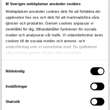
M Sveriges webbplatser använder cookies
Gäller till 31 december 2026 undantaget
Webbplatsen använder cookies dels för att förbättra din
midsommarhelgen samt vecka 27–31, 2026.
upplevelse hos oss och dels för att marknadsföra våra
Erbjudandet gäller endast ny- och förbokningar och
tjänster och produkter. Genom cookies anpassar vi
i mån av plats på kedjans svenska, norska och
innehållet för dig, tillhandahåller funktioner för sociala
danska campingar där logi säljs separat.
medier och analyserar vår trafik. Vi vidarebefordrar även
Erbjudandet gäller ej destination Skara.
cookies till de sociala medier och annons- och
analysföretag som vi samarbetar med. Du godkänner
Gäller ej företagsboenden eller säsongsgäster.
våra cookies genom att göra dina val nedan.
Erbjudandet kan ej kombineras med andra rabatter
eller erbjudanden
Samtyckesval
Nödvändig
Inställningar
Så här får du medlemsrabatt
Rabattkod och bokningslänk hittar du här
Statistik