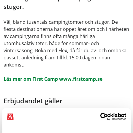
stugor.
Välj bland tusentals campingtomter och stugor. De
flesta destinationerna har öppet året om och i närheten
av campingarna finns ofta många härliga
utomhusaktiviteter, både för sommar- och
vintersäsong. Boka med Flex, då får du av- och omboka
oavsett anledning fram till kl. 15.00 dagen innan
ankomst.
Läs mer om First Camp www.firstcamp.se
Erbjudandet gäller
15 % på campingtomter och stugor.
Bokning ska göras online, logga in och klicka på länk
nedanför för att se rabattkod