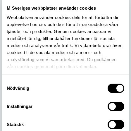
M Sveriges webbplatser använder cookies
Webbplatsen använder cookies dels för att förbättra din
upplevelse hos oss och dels för att marknadsföra våra
tjänster och produkter. Genom cookies anpassar vi
innehållet för dig, tillhandahåller funktioner för sociala
medier och analyserar vår trafik. Vi vidarebefordrar även
cookies till de sociala medier och annons- och
analysföretag som vi samarbetar med. Du godkänner
våra cookies genom att göra dina val nedan.
Beräkna och beställ online
Personbil
Samtyckesval
Nödvändig
Flexibla bilförsäkringar med allrisk där du själv
väljer självrisknivå och kan lägga till Pluspaketet.
Inställningar
Statistik