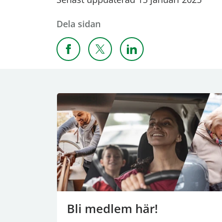
Dela sidan
Dela sidan på Facebook
Dela sidan på X
Dela sidan på Linkedi
Bli medlem här!