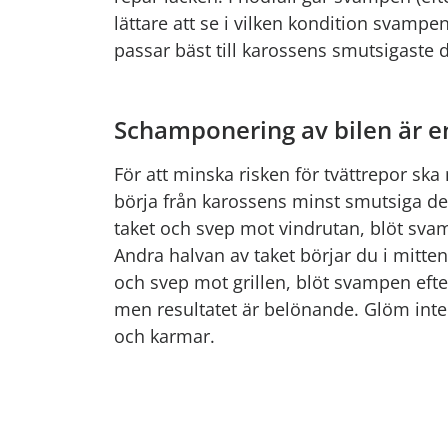
lättare att se i vilken kondition svamp
passar bäst till karossens smutsigaste d
Schamponering av bilen är e
För att minska risken för tvättrepor ska
börja från karossens minst smutsiga del
taket och svep mot vindrutan, blöt svampe
Andra halvan av taket börjar du i mitte
och svep mot grillen, blöt svampen eft
men resultatet är belönande. Glöm inte
och karmar.