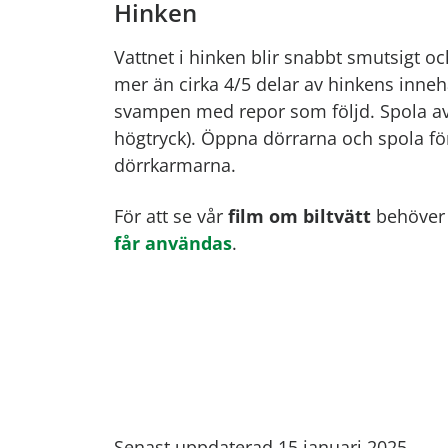
Hinken
Vattnet i hinken blir snabbt smutsigt 
mer än cirka 4/5 delar av hinkens innehål
svampen med repor som följd. Spola av
högtryck). Öppna dörrarna och spola för
dörrkarmarna.
För att se vår
film om biltvätt
behöver
får användas
.
Senast uppdaterad 15 januari 2025