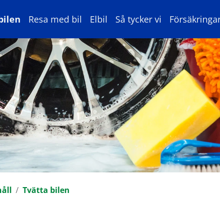
bilen
Resa med bil
Elbil
Så tycker vi
Försäkringa
åll
Tvätta bilen