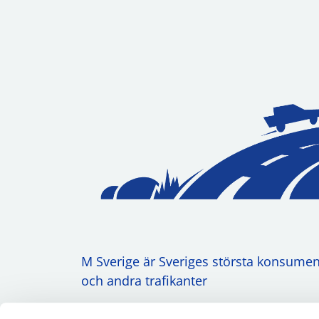
M Sverige är Sveriges största konsument
och andra trafikanter
Ansvarig utgivare: Heléne Lilja