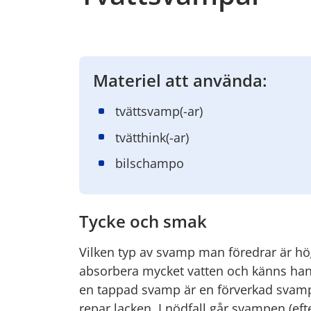
Materiel att använda:
tvättsvamp(-ar)
tvätthink(-ar)
bilschampo
Tycke och smak
Vilken typ av svamp man föredrar är hö
absorbera mycket vatten och känns hanter
en tappad svamp är en förverkad svamp.
repar lacken. I nödfall går svampen (efte