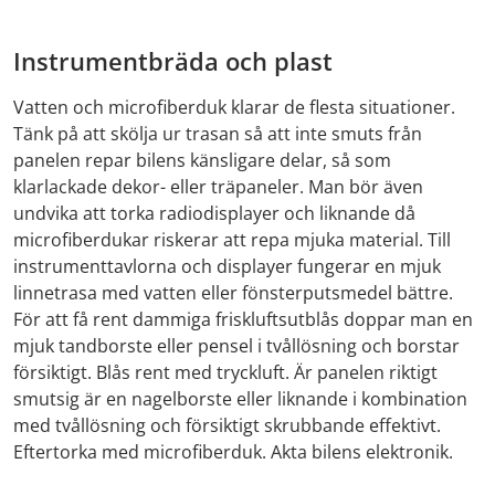
Instrumentbräda och plast
Vatten och microfiberduk klarar de flesta situationer.
Tänk på att skölja ur trasan så att inte smuts från
panelen repar bilens känsligare delar, så som
klarlackade dekor- eller träpaneler. Man bör även
undvika att torka radiodisplayer och liknande då
microfiberdukar riskerar att repa mjuka material. Till
instrumenttavlorna och displayer fungerar en mjuk
linnetrasa med vatten eller fönsterputsmedel bättre.
För att få rent dammiga friskluftsutblås doppar man en
mjuk tandborste eller pensel i tvållösning och borstar
försiktigt. Blås rent med tryckluft. Är panelen riktigt
smutsig är en nagelborste eller liknande i kombination
med tvållösning och försiktigt skrubbande effektivt.
Eftertorka med microfiberduk. Akta bilens elektronik.