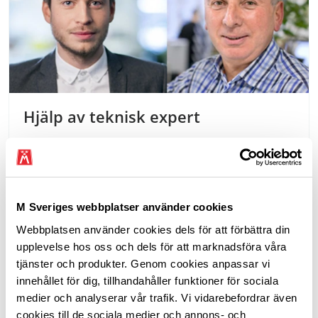
Hjälp av teknisk expert
Ring 020 21 11 11 mån & fre 9–11, tis & tors 13–15.
Från utlandet ring +46 8 690 38 00
M Sveriges webbplatser använder cookies
Webbplatsen använder cookies dels för att förbättra din
Senast uppdaterad 15 januari 2025
upplevelse hos oss och dels för att marknadsföra våra
Dela sidan
tjänster och produkter. Genom cookies anpassar vi
innehållet för dig, tillhandahåller funktioner för sociala
medier och analyserar vår trafik. Vi vidarebefordrar även
Dela sidan på Facebook
Dela sidan på X
Dela sidan på Linkedin
cookies till de sociala medier och annons- och