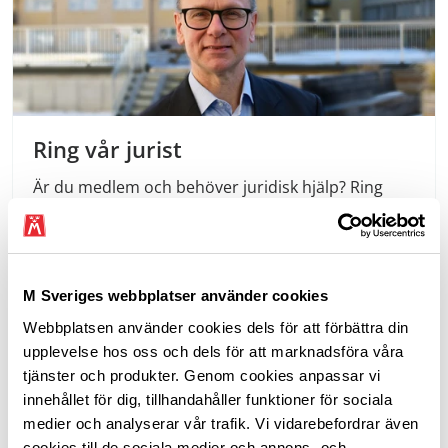
Ring vår jurist
Är du medlem och behöver juridisk hjälp? Ring
020-21 11 11 mån & fre 9–11, tis & tors 13–15.
Från utlandet ring +46 8 690 38 00.
M Sveriges webbplatser använder cookies
Webbplatsen använder cookies dels för att förbättra din
Senast uppdaterad 1 april 2025
upplevelse hos oss och dels för att marknadsföra våra
tjänster och produkter. Genom cookies anpassar vi
Dela sidan
innehållet för dig, tillhandahåller funktioner för sociala
medier och analyserar vår trafik. Vi vidarebefordrar även
Dela sidan på Facebook
Dela sidan på X
Dela sidan på Linkedin
cookies till de sociala medier och annons- och