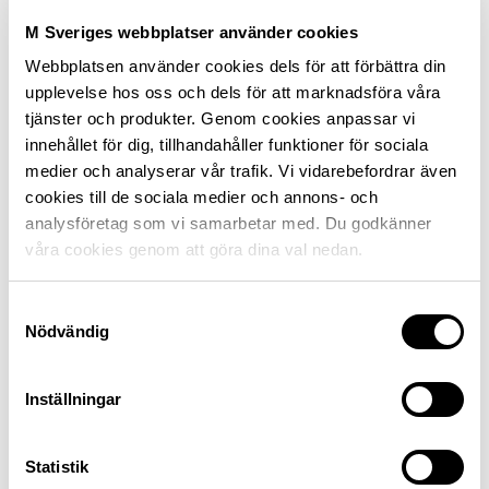
Det enklaste sättet att skaffa extraljus på bilen är
M Sveriges webbplatser använder cookies
att lämna den till en verkstad. Att montera ett par
Webbplatsen använder cookies dels för att förbättra din
extraljus tar cirka 3 timmar och kostar från cirka 3
upplevelse hos oss och dels för att marknadsföra våra
700 kronor (Mekonomen verkstad). Då vet man att
tjänster och produkter. Genom cookies anpassar vi
monteringen blir korrekt utförd.
innehållet för dig, tillhandahåller funktioner för sociala
medier och analyserar vår trafik. Vi vidarebefordrar även
Den händige köper en monteringssats anpassad
cookies till de sociala medier och annons- och
för den specifika bilmodellen. Alla sladdar, reläer
analysföretag som vi samarbetar med. Du godkänner
och säkringar du behöver ingår i satsen.
våra cookies genom att göra dina val nedan.
Kom ihåg att extraljusen ska sitta stadigt. En
vibrerande ljuskälla är inte bara jobbig att titta på
Samtyckesval
Nödvändig
utan förkortar även livslängden på glödlampan.
Tänk på att justera in strålkastarna rätt. Kommer
Inställningar
ljuset för nära bilen kan det dels blända om
asfalten är blöt eller täckt av snö, dels luras man
att inte lyfta blicken till en punkt långt bort som
Statistik