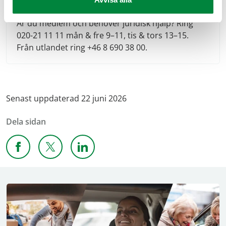
Ring vår jurist
Är du medlem och behöver juridisk hjälp? Ring
020-21 11 11 mån & fre 9–11, tis & tors 13–15.
Från utlandet ring +46 8 690 38 00.
Senast uppdaterad 22 juni 2026
Dela sidan
Dela sidan på Facebook
Dela sidan på X
Dela sidan på Linkedin