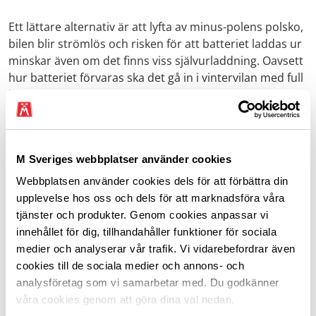
Ett lättare alternativ är att lyfta av minus-polens polsko,
bilen blir strömlös och risken för att batteriet laddas ur
minskar även om det finns viss självurladdning. Oavsett
hur batteriet förvaras ska det gå in i vintervilan med full
laddning.
Därför blir batteriet dåligt
M Sveriges webbplatser använder cookies
Varje gång batteriet laddas sliter det på blyplattornas
Webbplatsen använder cookies dels för att förbättra din
legering, till slut kan batteriet inte bibehålla laddningen.
upplevelse hos oss och dels för att marknadsföra våra
I batterier som står med dålig laddning bildas blysulfat
tjänster och produkter. Genom cookies anpassar vi
på blyplattorna (sulfatering) och batteriet håller inte
innehållet för dig, tillhandahåller funktioner för sociala
laddningen. Sulfateringen kan stoppas genom att man
medier och analyserar vår trafik. Vi vidarebefordrar även
laddar batteriet med låg ström under en längre tid, det
cookies till de sociala medier och annons- och
finns laddare som motverkar sulfatering.
analysföretag som vi samarbetar med. Du godkänner
våra cookies genom att göra dina val nedan.