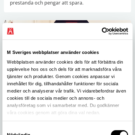
prestanda och pengar att spara.
M Sveriges webbplatser använder cookies
Webbplatsen använder cookies dels för att förbättra din
upplevelse hos oss och dels för att marknadsföra våra
tjänster och produkter. Genom cookies anpassar vi
Sommardäck 205/55 R16
innehållet för dig, tillhandahåller funktioner för sociala
medier och analyserar vår trafik. Vi vidarebefordrar även
(2023) Tillsammans med ADAC firar vi
cookies till de sociala medier och annons- och
däcktesternas 50-årsdag. Och det firar vi med att
analysföretag som vi samarbetar med. Du godkänner
testa 50 däck!
våra cookies genom att göra dina val nedan.
Samtyckesval
Nödvändig