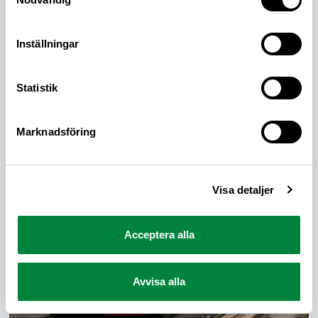
Inställningar
Statistik
Dubbdäck & friktionsdäck
Marknadsföring
(2022) Stort test av vinterdäck med och utan
dubbar, åtta däck i varje kategori.
Visa detaljer
Acceptera alla
Avvisa alla