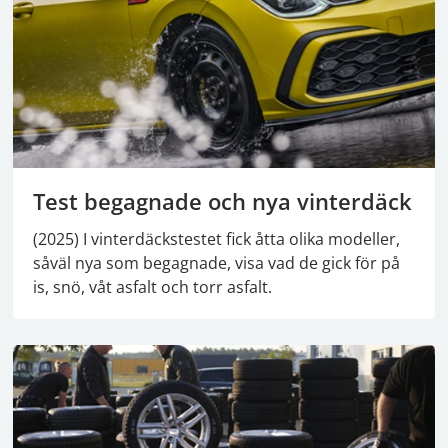
Test begagnade och nya vinterdäck
(2025) I vinterdäckstestet fick åtta olika modeller,
såväl nya som begagnade, visa vad de gick för på
is, snö, våt asfalt och torr asfalt.