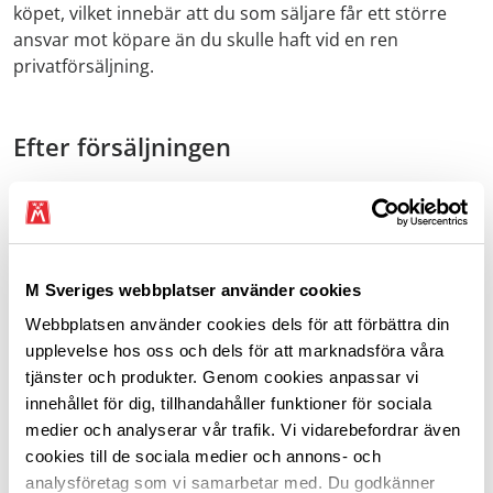
köpet, vilket innebär att du som säljare får ett större
ansvar mot köpare än du skulle haft vid en ren
privatförsäljning.
Efter försäljningen
Även om du säljer bilen ”i befintligt skick” eller med
liknande förbehåll kan du bli ansvarig för fel som bilen
haft vid köpet, nämligen om:
M Sveriges webbplatser använder cookies
Du kände till att bilen var behäftad med fel och inte
upplyste köparen om dessa.
Webbplatsen använder cookies dels för att förbättra din
upplevelse hos oss och dels för att marknadsföra våra
De uppgifter som du har lämnat om bilens skick
tjänster och produkter. Genom cookies anpassar vi
och funktioner visar sig vara felaktiga
innehållet för dig, tillhandahåller funktioner för sociala
Bilen var i väsentligt sämre skick än köparen med
medier och analyserar vår trafik. Vi vidarebefordrar även
fog kunnat förutsätta med hänsyn till bilens ålder,
cookies till de sociala medier och annons- och
körsträcka, pris och övriga omständigheter.
analysföretag som vi samarbetar med. Du godkänner