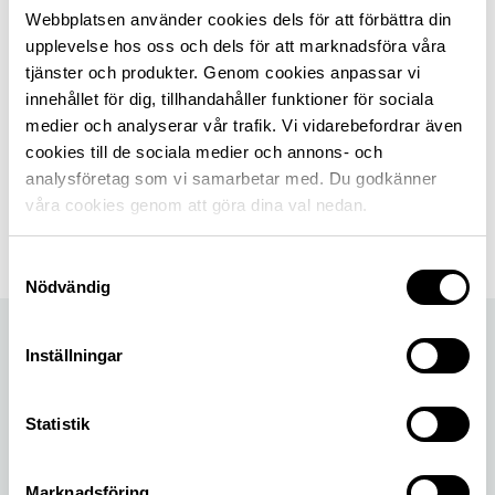
Webbplatsen använder cookies dels för att förbättra din
vägar.
upplevelse hos oss och dels för att marknadsföra våra
tjänster och produkter. Genom cookies anpassar vi
innehållet för dig, tillhandahåller funktioner för sociala
medier och analyserar vår trafik. Vi vidarebefordrar även
Senast uppdaterad 27 september 2024
cookies till de sociala medier och annons- och
analysföretag som vi samarbetar med. Du godkänner
Dela sidan
våra cookies genom att göra dina val nedan.
Dela sidan på Facebook
Dela sidan på X
Dela sidan på Linkedin
Samtyckesval
Nödvändig
Inställningar
Statistik
Marknadsföring