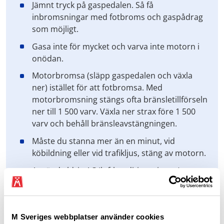
Jämnt tryck på gaspedalen. Så få
inbromsningar med fotbroms och gaspådrag
som möjligt.
Gasa inte för mycket och varva inte motorn i
onödan.
Motorbromsa (släpp gaspedalen och växla
ner) istället för att fotbromsa. Med
motorbromsning stängs ofta bränsletillförseln
ner till 1 500 varv. Växla ner strax före 1 500
varv och behåll bränsleavstängningen.
Måste du stanna mer än en minut, vid
köbildning eller vid trafikljus, stäng av motorn.
Använd aldrig AC (luftkonditioneringen) annat
än när det är absolut nödvändigt.
För automatväxlade bilar gäller det att köra
mjukt och att växla upp så tidigt som möjligt.
M Sveriges webbplatser använder cookies
Undvik farthållare på ojämna och backiga