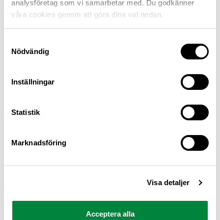
analysföretag som vi samarbetar med. Du godkänner
våra cookies genom att göra dina val nedan.
Samtyckesval
Nödvändig
Inställningar
M Sverige är Sveriges största konsumentorganisation
Statistik
för bilister och andra trafikanter
Ansvarig utgivare: Heléne Lilja
Marknadsföring
Pressrum
Visa detaljer
Kontakt
Om oss
Acceptera alla