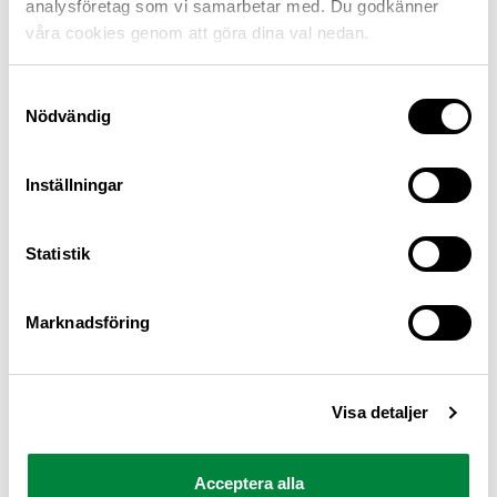
analysföretag som vi samarbetar med. Du godkänner
våra cookies genom att göra dina val nedan.
Samtyckesval
Nödvändig
Inställningar
M Sverige är Sveriges största konsumentorganisation
Statistik
för bilister och andra trafikanter
Ansvarig utgivare: Heléne Lilja
Marknadsföring
Pressrum
Visa detaljer
Kontakt
Om oss
Acceptera alla