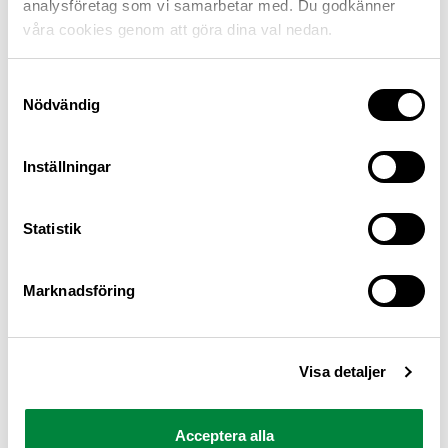
analysföretag som vi samarbetar med. Du godkänner
våra cookies genom att göra dina val nedan.
Samtyckesval
Nödvändig
Inställningar
M Sverige är Sveriges största konsumentorganisation
Statistik
för bilister och andra trafikanter
Ansvarig utgivare: Heléne Lilja
Marknadsföring
Pressrum
Visa detaljer
Kontakt
Om oss
Acceptera alla